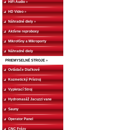
HiFi Audio
»
HD Video
»
Náhradné diely
»
Aktívne reproboxy
Mikrofóny a Mikroporty
Náhradné diely
PRIEMYSELNÉ STROJE
»
Ovládače Diaľkové
Kozmetický Prístroj
Vypletací Stroj
Hydromasáž Jacuzzi vane
Sauny
Operator Panel
CNC Frézy