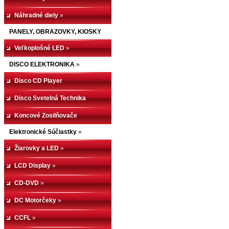
Náhradné diely
»
PANELY, OBRAZOVKY, KIOSKY
Veľkoplošné LED
»
DISCO ELEKTRONIKA
»
Disco CD Player
Disco Svetelná Technika
Koncové Zosilňovače
Elektronické Súčiastky
»
Žiarovky a LED
»
LCD Display
»
CD-DVD
»
DC Motorčeky
»
CCFL
»