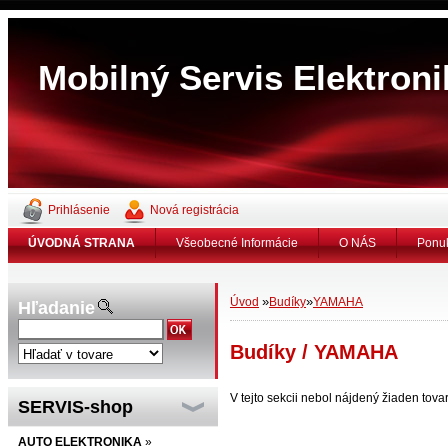
Mobilný Servis Elektron
Prihlásenie
Nová registrácia
ÚVODNÁ STRANA
Všeobecné Informácie
O NÁS
Ponu
»
»
Úvod
Budíky
YAMAHA
Hľadanie
Budíky / YAMAHA
V tejto sekcii nebol nájdený žiaden tovar
SERVIS-shop
AUTO ELEKTRONIKA
»