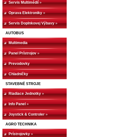
Servis Multimédií
»
Oprava Elektroniky
»
Servis Doplnkovej Výbavy
»
AUTOBUS
Multimedia
Panel Prístrojov
»
Prevodovky
Chladničky
STAVEBNÉ STROJE
Riadiace Jednotky
»
Info Panel
»
Joystick & Controler
»
AGRO TECHNIKA
Prístrojovky
»