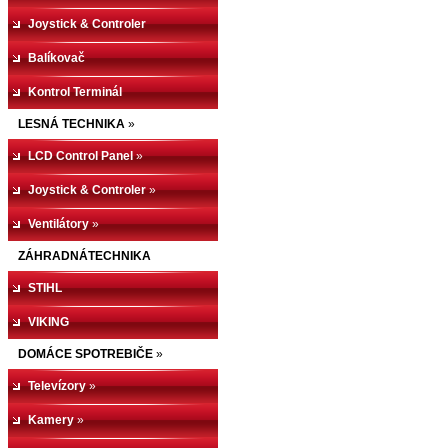
Joystick & Controler
Balíkovač
Kontrol Terminál
LESNÁ TECHNIKA
»
LCD Control Panel
»
Joystick & Controler
»
Ventilátory
»
ZÁHRADNÁTECHNIKA
STIHL
VIKING
DOMÁCE SPOTREBIČE
»
Televízory
»
Kamery
»